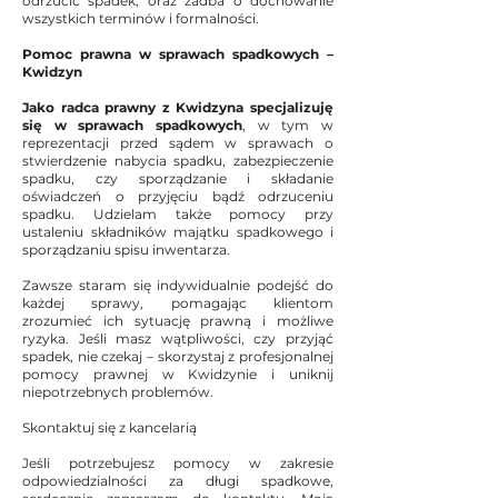
odrzucić spadek, oraz zadba o dochowanie
wszystkich terminów i formalności.
Pomoc prawna w sprawach spadkowych –
Kwidzyn
Jako radca prawny z Kwidzyna specjalizuję
się w sprawach spadkowych
, w tym w
reprezentacji przed sądem w sprawach o
stwierdzenie nabycia spadku, zabezpieczenie
spadku, czy sporządzanie i składanie
oświadczeń o przyjęciu bądź odrzuceniu
spadku. Udzielam także pomocy przy
ustaleniu składników majątku spadkowego i
sporządzaniu spisu inwentarza.
Zawsze staram się indywidualnie podejść do
każdej sprawy, pomagając klientom
zrozumieć ich sytuację prawną i możliwe
ryzyka. Jeśli masz wątpliwości, czy przyjąć
spadek, nie czekaj – skorzystaj z profesjonalnej
pomocy prawnej w Kwidzynie i uniknij
niepotrzebnych problemów.
Skontaktuj się z kancelarią
Jeśli potrzebujesz pomocy w zakresie
odpowiedzialności za długi spadkowe,