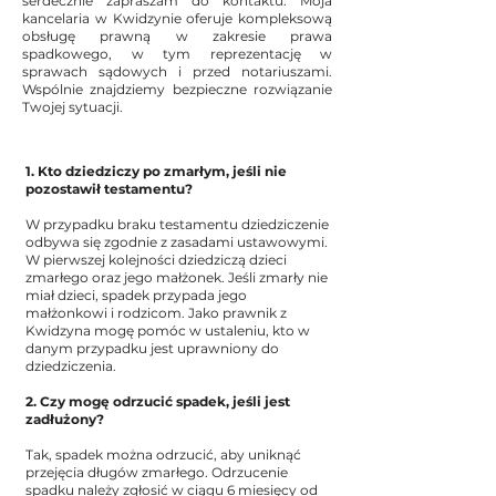
serdecznie zapraszam do kontaktu. Moja
kancelaria w Kwidzynie oferuje kompleksową
obsługę prawną w zakresie prawa
spadkowego, w tym reprezentację w
sprawach sądowych i przed notariuszami.
Wspólnie znajdziemy bezpieczne rozwiązanie
Twojej sytuacji.
1. Kto dziedziczy po zmarłym, jeśli nie
pozostawił testamentu?
W przypadku braku testamentu dziedziczenie
odbywa się zgodnie z zasadami ustawowymi.
W pierwszej kolejności dziedziczą dzieci
zmarłego oraz jego małżonek. Jeśli zmarły nie
miał dzieci, spadek przypada jego
małżonkowi i rodzicom. Jako prawnik z
Kwidzyna mogę pomóc w ustaleniu, kto w
danym przypadku jest uprawniony do
dziedziczenia.
2. Czy mogę odrzucić spadek, jeśli jest
zadłużony?
Tak, spadek można odrzucić, aby uniknąć
przejęcia długów zmarłego. Odrzucenie
spadku należy zgłosić w ciągu 6 miesięcy od