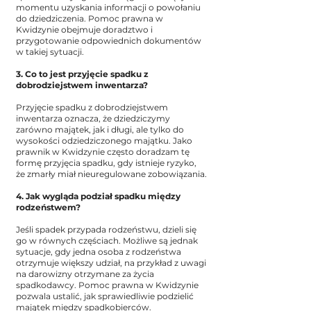
momentu uzyskania informacji o powołaniu
do dziedziczenia. Pomoc prawna w
Kwidzynie obejmuje doradztwo i
przygotowanie odpowiednich dokumentów
w takiej sytuacji.
3. Co to jest przyjęcie spadku z
dobrodziejstwem inwentarza?
Przyjęcie spadku z dobrodziejstwem
inwentarza oznacza, że dziedziczymy
zarówno majątek, jak i długi, ale tylko do
wysokości odziedziczonego majątku. Jako
prawnik w Kwidzynie często doradzam tę
formę przyjęcia spadku, gdy istnieje ryzyko,
że zmarły miał nieuregulowane zobowiązania.
4. Jak wygląda podział spadku między
rodzeństwem?
Jeśli spadek przypada rodzeństwu, dzieli się
go w równych częściach. Możliwe są jednak
sytuacje, gdy jedna osoba z rodzeństwa
otrzymuje większy udział, na przykład z uwagi
na darowizny otrzymane za życia
spadkodawcy. Pomoc prawna w Kwidzynie
pozwala ustalić, jak sprawiedliwie podzielić
majątek między spadkobierców.