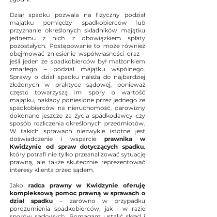
Dział spadku pozwala na fizyczny podział
majątku pomiędzy spadkobierców lub
przyznanie określonych składników majątku
jednemu z nich z obowiązkiem spłaty
pozostałych. Postępowanie to może również
obejmować zniesienie współwłasności oraz –
jeśli jeden ze spadkobierców był małżonkiem
zmarłego – podział majątku wspólnego.
Sprawy o dział spadku należą do najbardziej
złożonych w praktyce sądowej, ponieważ
często towarzyszą im spory o wartość
majątku, nakłady poniesione przez jednego ze
spadkobierców na nieruchomość, darowizny
dokonane jeszcze za życia spadkodawcy czy
sposób rozliczenia określonych przedmiotów.
W takich sprawach niezwykle istotne jest
doświadczenie i wsparcie
prawnika w
Kwidzynie od spraw dotyczących spadku
,
który potrafi nie tylko przeanalizować sytuację
prawną, ale także skutecznie reprezentować
interesy klienta przed sądem.
Jako
radca prawny w Kwidzynie oferuję
kompleksową pomoc prawną w sprawach o
dział spadku
– zarówno w przypadku
porozumienia spadkobierców, jak i w razie
sporów sądowych. Pomagam ustalić skład i