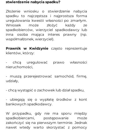
stwierdzenie nabycia spadku?
Złożenie wniosku o stwierdzenie nabycia
spadku to najczęstsza i najprostsza forma
uregulowania kwestii własności po zmarłym.
Wniosek może złożyć każdy ze
spadkobierców, wierzyciel spadkodawcy lub
inna osoba mająca interes prawny (np.
współmałżonek, wierzyciel).
Prawnik w Kwidzynie
często reprezentuje
klientów, którzy:
- chcą uregulować prawo własności
nieruchomości,
- muszą przerejestrować samochód, firmę,
udziały,
- chcą wystąpić o zachowek lub dział spadku,
- ubiegają się o wypłatę środków z kont
bankowych spadkodawcy.
W przypadku, gdy nie ma sporu między
spadkobiercami, postępowanie może
zakończyć się na pierwszym terminie. Jednak
nawet wtedy warto skorzystać z pomocy