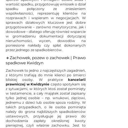
wartość spadku, przygotowuję wniosek o dział
spadku połączony ze zniesieniem
współwłasności, reprezentuję klientów na
rozprawach i wspieram w negocjacjach. W
sprawach działowych kluczowe jest dobre
przygotowanie – zarówno merytoryczne, jak i
dowodowe – dlatego oferuję również wsparcie
w gromadzeniu dokumentacji dotyczącej
nieruchomości, wycen, dowodów na
poniesione nakłady czy spłat dokonanych
przez jednego ze spadkobierców.
🔹Zachowek, pozew o zachowek | Prawo
spadkowe Kwidzyn
Zachowek to jedno z najczęstszych zagadnień,
z którymi trafiają do mnie klienci po śmierci
bliskiej osoby. W praktyce
kancelarii
prawniczej w Kwidzynie
często spotykam się
z sytuacjami, w których ktoś został pominięty
w testamencie, a cały majątek został zapisany
tylko jednej osobie – np. wnukowi, zięciowi,
jednemu z dzieci lub osobie spoza rodziny. W
takich przypadkach, o ile osoba pominięta
należy do grona najbliższych spadkobierców
ustawowych, przysługuje jej prawo do
dochodzenia zapłaty określonej kwoty
pieniężnej, czyli właśnie zachowku. Jest to