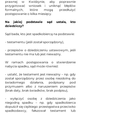
prawnej w Kwidzynie, aby poprawnie
przygotować wniosek i uniknąć błędów
formalnych, które mogą przedłużyć
postępowanie o kilka miesięcy.
Na jakiej podstawie sąd ustala, kto
dziedziczy?
Sąd bada, kto jest spadkobiercą na podstawie:
- testamentu (jeśli został sporządzony),
- przepisów o dziedziczeniu ustawowym, jeśli
testamentu nie ma lub jest nieważny.
W ramach postępowania o stwierdzenie
nabycia spadku, sąd może również:
- ustalić, że testament jest nieważny – np. gdy
został sporządzony przez osobę niezdolną do
świadomego działania, podpisany pod
przymusem albo z naruszeniem przepisów
(brak daty, brak świadków, brak podpisu),
- wyłączyć osobę z dziedziczenia jako
niegodną spadku – np. gdy spadkobierca
dopuścił się ciężkiego przestępstwa przeciwko
spadkodawcy, fałszował testament lub