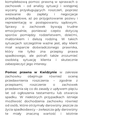
kompleksową pomoc prawną w sprawach o
zachowek – od analizy sytuacji i wstępnej
wyceny przysługujących roszczeń, poprzez
wezwanie do zapłaty i negocjacje
przedsądowe, aż po przygotowanie pozwu i
reprezentację w postępowaniu sądowym.
Sprawy o zachowek bywają trudne
emocjonalnie, ponieważ często dotyczą
sporów pomiędzy rodzeństwem, dziećmi,
małżonkiem i dalszą rodziną. W takich
sytuacjach szczególnie ważne jest, aby klient
miał wsparcie doświadczonego prawnika,
który nie tylko zna przepisy prawa
spadkowego, ale potrafi także zrozumieć
osobistą sytuację klienta i skutecznie
zabezpieczyć jego interesy.
Pomoc prawna w Kwidzynie
w zakresie
zachowku obejmuje również ocenę
przedawnienia roszczenia – zgodnie z
przepisami, roszczenie o zachowek
przedawnia się co do zasady z upływem pięciu
lat od ogłoszenia testamentu lub otwarcia
spadku. W niektórych przypadkach istnieje
możliwość dochodzenia zachowku również
od osób, które otrzymały darowizny jeszcze za
życia spadkodawcy – zwłaszcza gdy darowizny
te miały znaczną wartość i istotnie