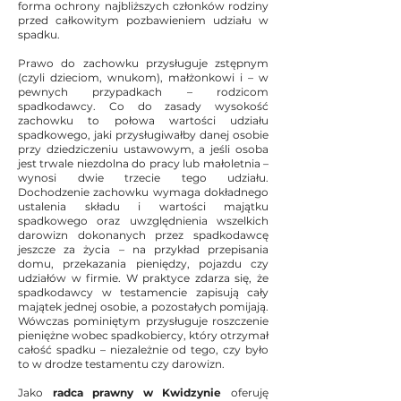
forma ochrony najbliższych członków rodziny
przed całkowitym pozbawieniem udziału w
spadku.
Prawo do zachowku przysługuje zstępnym
(czyli dzieciom, wnukom), małżonkowi i – w
pewnych przypadkach – rodzicom
spadkodawcy. Co do zasady wysokość
zachowku to połowa wartości udziału
spadkowego, jaki przysługiwałby danej osobie
przy dziedziczeniu ustawowym, a jeśli osoba
jest trwale niezdolna do pracy lub małoletnia –
wynosi dwie trzecie tego udziału.
Dochodzenie zachowku wymaga dokładnego
ustalenia składu i wartości majątku
spadkowego oraz uwzględnienia wszelkich
darowizn dokonanych przez spadkodawcę
jeszcze za życia – na przykład przepisania
domu, przekazania pieniędzy, pojazdu czy
udziałów w firmie. W praktyce zdarza się, że
spadkodawcy w testamencie zapisują cały
majątek jednej osobie, a pozostałych pomijają.
Wówczas pominiętym przysługuje roszczenie
pieniężne wobec spadkobiercy, który otrzymał
całość spadku – niezależnie od tego, czy było
to w drodze testamentu czy darowizn.
Jako
radca prawny w Kwidzynie
oferuję