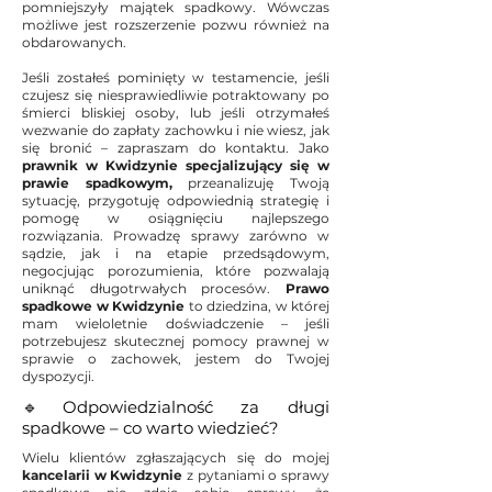
pomniejszyły majątek spadkowy. Wówczas
możliwe jest rozszerzenie pozwu również na
obdarowanych.
Jeśli zostałeś pominięty w testamencie, jeśli
czujesz się niesprawiedliwie potraktowany po
śmierci bliskiej osoby, lub jeśli otrzymałeś
wezwanie do zapłaty zachowku i nie wiesz, jak
się bronić – zapraszam do kontaktu. Jako
prawnik w Kwidzynie specjalizujący się w
prawie spadkowym,
przeanalizuję Twoją
sytuację, przygotuję odpowiednią strategię i
pomogę w osiągnięciu najlepszego
rozwiązania. Prowadzę sprawy zarówno w
sądzie, jak i na etapie przedsądowym,
negocjując porozumienia, które pozwalają
uniknąć długotrwałych procesów.
Prawo
spadkowe w Kwidzynie
to dziedzina, w której
mam wieloletnie doświadczenie – jeśli
potrzebujesz skutecznej pomocy prawnej w
sprawie o zachowek, jestem do Twojej
dyspozycji.
🔹Odpowiedzialność za długi
spadkowe – co warto wiedzieć?
Wielu klientów zgłaszających się do mojej
kancelarii w Kwidzynie
z pytaniami o sprawy