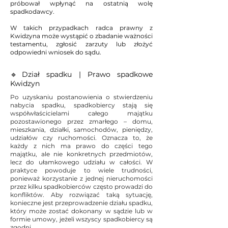
próbował wpłynąć na ostatnią wolę
spadkodawcy.
W takich przypadkach radca prawny z
Kwidzyna może wystąpić o zbadanie ważności
testamentu, zgłosić zarzuty lub złożyć
odpowiedni wniosek do sądu.
🔹Dział spadku | Prawo spadkowe
Kwidzyn
Po uzyskaniu postanowienia o stwierdzeniu
nabycia spadku, spadkobiercy stają się
współwłaścicielami całego majątku
pozostawionego przez zmarłego – domu,
mieszkania, działki, samochodów, pieniędzy,
udziałów czy ruchomości. Oznacza to, że
każdy z nich ma prawo do części tego
majątku, ale nie konkretnych przedmiotów,
lecz do ułamkowego udziału w całości. W
praktyce powoduje to wiele trudności,
ponieważ korzystanie z jednej nieruchomości
przez kilku spadkobierców często prowadzi do
konfliktów. Aby rozwiązać taką sytuację,
konieczne jest przeprowadzenie działu spadku,
który może zostać dokonany w sądzie lub w
formie umowy, jeżeli wszyscy spadkobiercy są
zgodni.