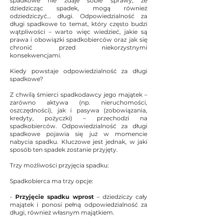
spadkowe nie zdaje sobie sprawy, że
dziedzicząc spadek, mogą również
odziedziczyć… długi. Odpowiedzialność za
długi spadkowe to temat, który często budzi
wątpliwości – warto więc wiedzieć, jakie są
prawa i obowiązki spadkobierców oraz jak się
chronić przed niekorzystnymi
konsekwencjami.
Kiedy powstaje odpowiedzialność za długi
spadkowe?
Z chwilą śmierci spadkodawcy jego majątek –
zarówno aktywa (np. nieruchomości,
oszczędności), jak i pasywa (zobowiązania,
kredyty, pożyczki) – przechodzi na
spadkobierców. Odpowiedzialność za długi
spadkowe pojawia się już w momencie
nabycia spadku. Kluczowe jest jednak, w jaki
sposób ten spadek zostanie przyjęty.
Trzy możliwości przyjęcia spadku:
Spadkobierca ma trzy opcje:
-
Przyjęcie spadku wprost
– dziedziczy cały
majątek i ponosi pełną odpowiedzialność za
długi, również własnym majątkiem.