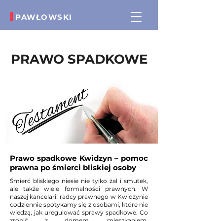
PAWŁOWSKI
biuro@radcapawlowski.pl
(+48) 730-800-157
PRAWO SPADKOWE
Prawo spadkowe Kwidzyn – pomoc
prawna po śmierci bliskiej osoby
Śmierć bliskiego niesie nie tylko żal i smutek,
ale także wiele formalności prawnych. W
naszej kancelarii radcy prawnego w Kwidzynie
codziennie spotykamy się z osobami, które nie
wiedzą, jak uregulować sprawy spadkowe. Co
zrobić z domem, mieszkaniem,