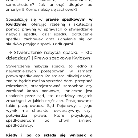
samochodem? Jak uniknąć długów po
zmarłym? Komu należy się zachowek?
Specjalizuję się w
prawie spadkowym w
Kwidzynie
, oferując rzetelną i skuteczną
pomoc prawną w sprawach o stwierdzenie
nabycia spadku, dział spadku, odrzucenie
spadku, zachowek oraz uchylenie się od
skutków przyjęcia spadku z długami.
🔹Stwierdzenie nabycia spadku – kto
dziedziczy? | Prawo spadkowe Kwidzyn
Stwierdzenie nabycia spadku to jedno z
najważniejszych postępowań w ramach
prawa spadkowego. Po śmierci bliskiej osoby,
zanim będzie można sprzedać dom, przepisać
mieszkanie, przerejestrować samochód czy
zamknąć konto bankowe, konieczne jest
ustalenie przez sąd, kto dziedziczy majątek
zmarłego i w jakich częściach. Postępowanie
takie przeprowadza Sąd Rejonowy, a jego
wynik ma charakter deklaratywny, czyli
potwierdza prawa, które przysługują
spadkobiercom od chwili śmierci
spadkodawcy.
Kiedy i po co składa się wniosek o