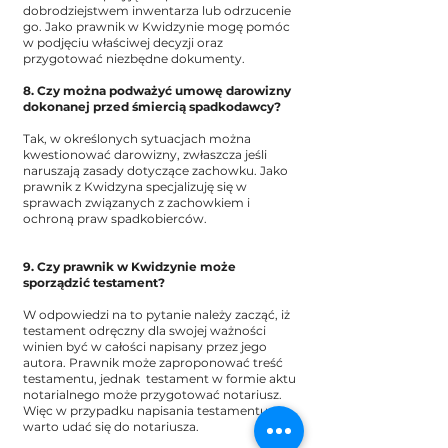
dobrodziejstwem inwentarza lub odrzucenie
go. Jako prawnik w Kwidzynie mogę pomóc
w podjęciu właściwej decyzji oraz
przygotować niezbędne dokumenty.
8. Czy można podważyć umowę darowizny
dokonanej przed śmiercią spadkodawcy?
Tak, w określonych sytuacjach można
kwestionować darowizny, zwłaszcza jeśli
naruszają zasady dotyczące zachowku. Jako
prawnik z Kwidzyna specjalizuję się w
sprawach związanych z zachowkiem i
ochroną praw spadkobierców.
9. Czy prawnik w Kwidzynie może
sporządzić testament?
W odpowiedzi na to pytanie należy zacząć, iż
testament odręczny dla swojej ważności
winien być w całości napisany przez jego
autora. Prawnik może zaproponować treść
testamentu, jednak testament w formie aktu
notarialnego może przygotować notariusz.
Więc w przypadku napisania testamentu
warto udać się do notariusza.