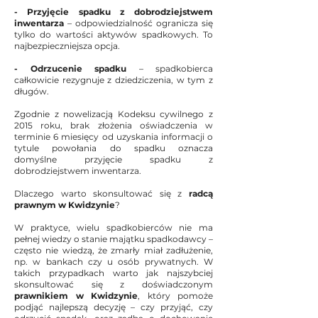
- Przyjęcie spadku z dobrodziejstwem
inwentarza
– odpowiedzialność ogranicza się
tylko do wartości aktywów spadkowych. To
najbezpieczniejsza opcja.
- Odrzucenie spadku
– spadkobierca
całkowicie rezygnuje z dziedziczenia, w tym z
długów.
Zgodnie z nowelizacją Kodeksu cywilnego z
2015 roku, brak złożenia oświadczenia w
terminie 6 miesięcy od uzyskania informacji o
tytule powołania do spadku oznacza
domyślne przyjęcie spadku z
dobrodziejstwem inwentarza.
Dlaczego warto skonsultować się z
radcą
prawnym w Kwidzynie
?
W praktyce, wielu spadkobierców nie ma
pełnej wiedzy o stanie majątku spadkodawcy –
często nie wiedzą, że zmarły miał zadłużenie,
np. w bankach czy u osób prywatnych. W
takich przypadkach warto jak najszybciej
skonsultować się z doświadczonym
prawnikiem w Kwidzynie
, który pomoże
podjąć najlepszą decyzję – czy przyjąć, czy