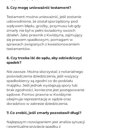
5. Czy mogę unieważnić testament?
Testament można unieważnić, jeśli zostanie
udowodnione, że został sporządzony pod
wpływem błędu, groźby, przymusu lub gdy
zmarły nie był w pełni świadomy swoich
działań. Jako prawnik z Kwidzyna, zajmujący
się prawem spadkowym, pomagam w
sprawach związanych z kwestionowaniem
testamentów.
6. Czy trzeba iść do sądu, aby odziedziczyć
spadek?
Nie zawsze. Można skorzystać z notarialnego
poświadczenia dziedziczenia, jeśli wszyscy
spadkobiercy są zgodni co do podziału
majątku. Jeśli jednak występują spory lub
brak zgodności, konieczne jest postępowanie
sądowe. Pomoc prawna w Kwidzynie
obejmuje reprezentację w sądzie oraz
doradztwo w zakresie dziedziczenia.
7. Co zrobić, jeśli zmarły pozostawił długi?
Najlepszym rozwiązaniem jest analiza sytuacji
i ewentualne przyjęcie spadku z