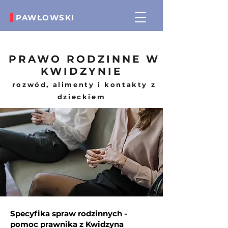
PAWŁOWSKI
biuro@radcapawlowski.pl
(+48) 730-800-157
PRAWO RODZINNE W
KWIDZYNIE
rozwód, alimenty i kontakty z
dzieckiem
Specyfika spraw rodzinnych -
pomoc prawnika z Kwidzyna