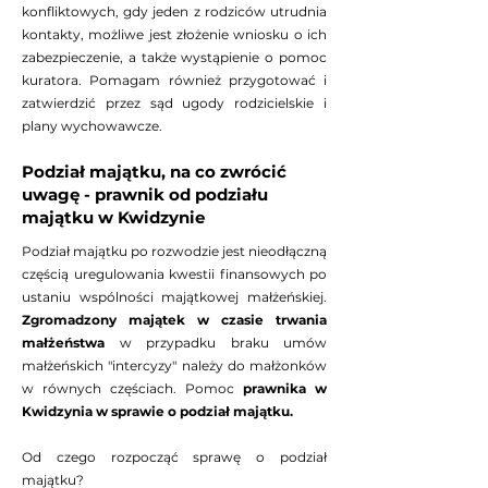
Celem każdej sprawy tego typu
konfliktowych, gdy jeden z rodziców utrudnia
powinno być przede wszystkim
kontakty, możliwe jest złożenie wniosku o ich
zapewnienie dziecku stabilizacji i
zabezpieczenie, a także wystąpienie o pomoc
możliwości utrzymywania relacji z
kuratora. Pomagam również przygotować i
obojgiem rodziców, o ile nie stoi
zatwierdzić przez sąd ugody rodzicielskie i
temu na przeszkodzie dobro
plany wychowawcze.
dziecka. W sytuacjach
Podział majątku, na co zwrócić
konfliktowych, gdy jeden z
uwagę - prawnik od podziału
rodziców utrudnia kontakty,
majątku w Kwidzynie
możliwe jest złożenie wniosku o
ich zabezpieczenie, a także
Podział majątku po rozwodzie jest nieodłączną
wystąpienie o pomoc kuratora.
częścią uregulowania kwestii finansowych po
Pomagam również przygotować i
ustaniu wspólności majątkowej małżeńskiej.
zatwierdzić przez sąd ugody
Zgromadzony majątek w czasie trwania
rodzicielskie i plany wychowawcze.
małżeństwa
w przypadku braku umów
małżeńskich "intercyzy" należy do małżonków
w równych częściach. Pomoc
prawnika w
Kwidzynia w sprawie o podział majątku.
Od czego rozpocząć sprawę o podział
majątku?