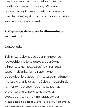
uległo całkowitemu rozpadowi i nie ma
możliwości jego odbudowy. W takim
przypadku sąd przeprowadzi rozprawę, w
trakcie której wysłucha obu stron, świadków i
zapozna się z dowodami.
6. Czy mogę domagać się alimentów po
rozwodzie?
Odpowiedź:
Tak, można domagać się alimentów po
rozwodzie. Może to dotyczyć zarówno
alimentów na rzecz dzieci, jak i na rzecz
współmałżonka, jeśli są spełnione
odpowiednie przesłanki (np. współmałżonek
nie jest w stanie utrzymać się samodzielnie).
Alimenty na współmałżonka są jednak
przyznawane tylko w wyjątkowych
sytuacjach, takich jak np. długotrwała
niezdolność do pracy, brak środków do życia,
czy potrzeba wsparcia po długotrwałym