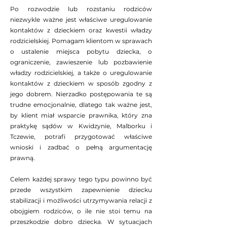
Po rozwodzie lub rozstaniu
Po rozwodzie lub rozstaniu rodziców
rodziców niezwykle ważne jest
niezwykle ważne jest właściwe uregulowanie
właściwe uregulowanie kontaktów
kontaktów z dzieckiem oraz kwestii władzy
z dzieckiem oraz kwestii władzy
rodzicielskiej. Pomagam klientom w sprawach
rodzicielskiej. Pomagam klientom
o ustalenie miejsca pobytu dziecka, o
w sprawach o ustalenie miejsca
ograniczenie, zawieszenie lub pozbawienie
pobytu dziecka, o ograniczenie,
władzy rodzicielskiej, a także o uregulowanie
zawieszenie lub pozbawienie
kontaktów z dzieckiem w sposób zgodny z
jego dobrem. Nierzadko postępowania te są
władzy rodzicielskiej, a także o
trudne emocjonalnie, dlatego tak ważne jest,
uregulowanie kontaktów z
by klient miał wsparcie prawnika, który zna
dzieckiem w sposób zgodny z jego
praktykę sądów w Kwidzynie, Malborku i
dobrem. Nierzadko postępowania
Tczewie, potrafi przygotować właściwe
te są trudne emocjonalnie, dlatego
wnioski i zadbać o pełną argumentację
tak ważne jest, by klient miał
prawną.
wsparcie prawnika, który zna
praktykę sądów w Kwidzynie,
Celem każdej sprawy tego typu powinno być
Malborku i Tczewie, potrafi
przede wszystkim zapewnienie dziecku
przygotować właściwe wnioski i
stabilizacji i możliwości utrzymywania relacji z
zadbać o pełną argumentację
obojgiem rodziców, o ile nie stoi temu na
prawną.
przeszkodzie dobro dziecka. W sytuacjach