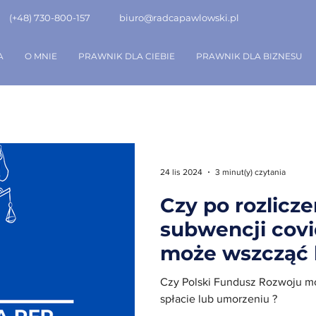
(+48) 730-800-157
biuro@radcapawlowski.pl
A
O MNIE
PRAWNIK DLA CIEBIE
PRAWNIK DLA BIZNESU
24 lis 2024
3 minut(y) czytania
Czy po rozlicze
subwencji cov
może wszcząć 
Czy Polski Fundusz Rozwoju m
spłacie lub umorzeniu ?