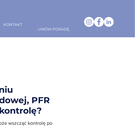
KONTAKT
UMÓW PORADĘ
niu
idowej, PFR
kontrolę?
oże wszcząć kontrolę po